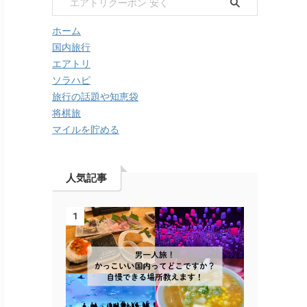
ホーム
国内旅行
エアトリ
ソラハピ
旅行の話題や知恵袋
将棋旅
マイルを貯める
人気記事
1