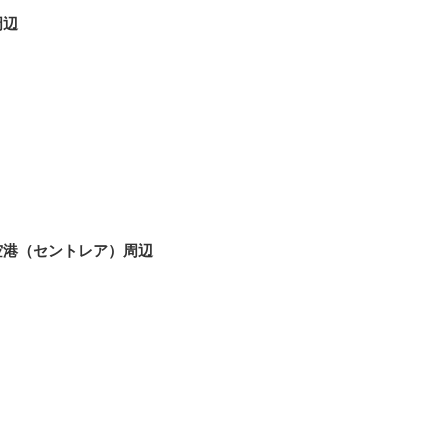
周辺
ト
り
空港（セントレア）周辺
ト
り