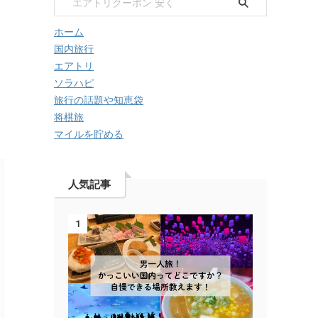
ホーム
国内旅行
エアトリ
ソラハピ
旅行の話題や知恵袋
将棋旅
マイルを貯める
人気記事
1