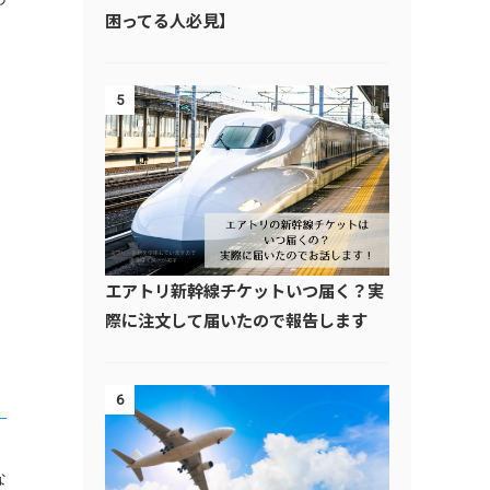
困ってる人必見】
5
エアトリ新幹線チケットいつ届く？実
際に注文して届いたので報告します
6
な