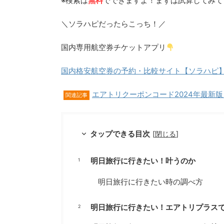
※検索は
無料
でできますよ！まずは試算してみて
＼ソラハピだったらこっち！／
国内専用航空券チケットアプリ
国内格安航空券の予約・比較サイト【ソラハピ
エアトリクーポンコード2024年最新
関連記事
タップできる目次
[
閉じる
]
明日旅行に行きたい！叶うのか
明日旅行に行きたい時の調べ方
明日旅行に行きたい！エアトリプラス